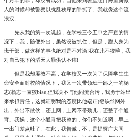
个月牢的罪，却没有成功，当他来到教堂想忏悔重新做
人的时候却被警察以扰乱秩序的罪抓了。我就像这个流
浪汉。
先从我的第一次说起，在学校三令五申之严查的情
况下，我，随便外出，虽然没被抓住，但是，鄙人身为
班干部，做这样的事也绝对是不对滴!我在此不狡辩，我
对自己犯下的滔天大罪供认不讳!
但是我却屡教不高，在学校又一次为了保障学生生
命安全而封校的情况下，我又一次带领班干部之一的杨
志(杨志一直狡bian,但我决不与他同流合污，我勇于站出
来承担责任，这就证明我的态度比他端正)翻铁丝网外
出，外出不散伙，还上网，上网不带劲儿，还整了个通
宵。我操，这个小通宵把我整的，你们不知道啊，早上
一出门差点吐了。在此，我告诫，不，是提醒广大同